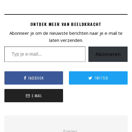
n
h
e
ONTDEK MEER VAN BEELDKRACHT
t
l
Abonneer je om de nieuwste berichten naar je e-mail te
a
laten verzenden.
Typ je e-mail...
d
e
Abonneren
n
.
.
FACEBOOK
TWITTER
.
E-MAIL
Previous