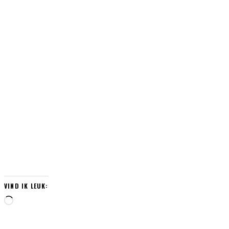
PDF BOEK EERSTE HULP BIJ
RELATIEONGELUKKEN
€
8,95
VIND IK LEUK:
Aan
het
laden...