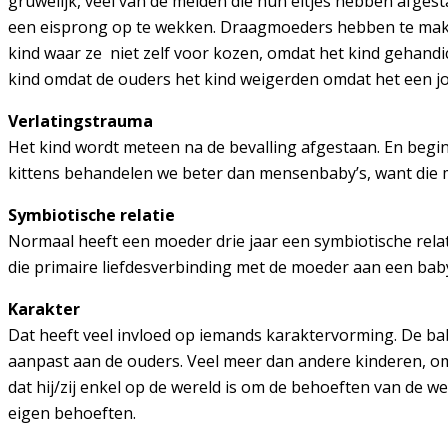
gruwelijk, veel van de meiden die hun eitjes hebben afg
een eisprong op te wekken. Draagmoeders hebben te make
kind waar ze niet zelf voor kozen, omdat het kind gehandi
kind omdat de ouders het kind weigerden omdat het een jo
Verlatingstrauma
Het kind wordt meteen na de bevalling afgestaan. En begin
kittens behandelen we beter dan mensenbaby’s, want die 
Symbiotische relatie
Normaal heeft een moeder drie jaar een symbiotische relat
die primaire liefdesverbinding met de moeder aan een ba
Karakter
Dat heeft veel invloed op iemands karaktervorming. De baby 
aanpast aan de ouders. Veel meer dan andere kinderen, om
dat hij/zij enkel op de wereld is om de behoeften van de 
eigen behoeften.